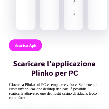
a
l
l
a
.
Scarica Apk
Scaricare l'applicazione
Plinko per PC
Giocare a Plinko sul PC è semplice e veloce. Sebbene non
esista un'applicazione desktop dedicata, è possibile
scaricarla attraverso uno dei nostri casinò di fiducia. Ecco
come fare: