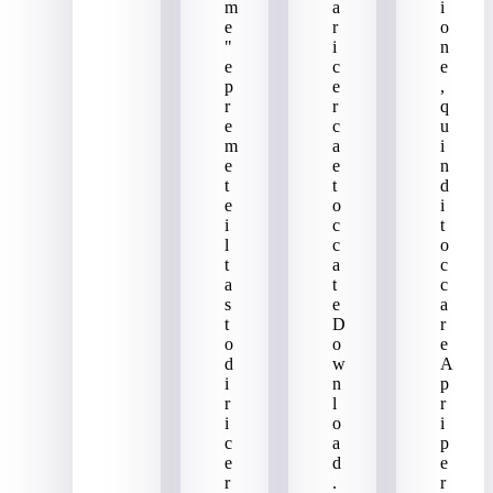
m
a
i
e
r
o
"
i
n
e
c
e
p
e
,
r
r
q
e
c
u
m
a
i
e
e
n
t
t
d
e
o
i
i
c
t
l
c
o
t
a
c
a
t
c
s
e
a
t
D
r
o
o
e
d
w
A
i
n
p
r
l
r
i
o
i
c
a
p
e
d
e
r
.
r