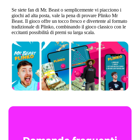
Se siete fan di Mr. Beast o semplicemente vi piacciono i
giochi ad alta posta, vale la pena di provare Plinko Mr
Beast. Il gioco offre un tocco fresco e divertente al formato
tradizionale di Plinko, combinando il gioco classico con le
eccitanti possibilità di premi su larga scala.