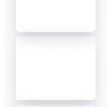
impostare una password. Per le
app dei casinò, potrebbe essere
necessario verificare la propria
identità per motivi di sicurezza.
3. Effettuare il primo deposito:
Se state giocando con denaro
reale, il passo successivo è quello
di effettuare un deposito. Scegliete
il vostro metodo di pagamento
preferito, che sia una carta di
credito/debito, un portafoglio
elettronico o un'altra opzione
supportata.