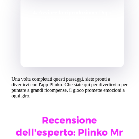
4. Avviare la riproduzione:
Dopo
aver impostato tutto, siete pronti a
giocare! Lasciate cadere le fiches,
guardatele rimbalzare e godetevi
l'emozione del gioco mentre
atterrano in diversi punti del
tabellone.
Una volta completati questi passaggi, siete pronti a
divertirvi con l'app Plinko. Che siate qui per divertirvi o per
puntare a grandi ricompense, il gioco promette emozioni a
ogni giro.
Recensione
dell'esperto: Plinko Mr