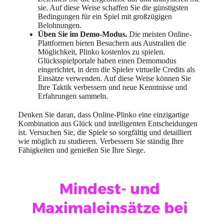
sie. Auf diese Weise schaffen Sie die günstigsten
Bedingungen für ein Spiel mit großzügigen
Belohnungen.
Üben Sie im Demo-Modus.
Die meisten Online-
Plattformen bieten Besuchern aus Australien die
Möglichkeit, Plinko kostenlos zu spielen.
Glücksspielportale haben einen Demomodus
eingerichtet, in dem die Spieler virtuelle Credits als
Einsätze verwenden. Auf diese Weise können Sie
Ihre Taktik verbessern und neue Kenntnisse und
Erfahrungen sammeln.
Denken Sie daran, dass Online-Plinko eine einzigartige
Kombination aus Glück und intelligenten Entscheidungen
ist. Versuchen Sie, die Spiele so sorgfältig und detailliert
wie möglich zu studieren. Verbessern Sie ständig Ihre
Fähigkeiten und genießen Sie Ihre Siege.
Mindest- und
Maximaleinsätze bei