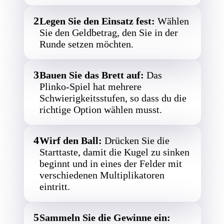
2
Legen Sie den Einsatz fest:
Wählen
Sie den Geldbetrag, den Sie in der
Runde setzen möchten.
3
Bauen Sie das Brett auf:
Das
Plinko-Spiel hat mehrere
Schwierigkeitsstufen, so dass du die
richtige Option wählen musst.
4
Wirf den Ball:
Drücken Sie die
Starttaste, damit die Kugel zu sinken
beginnt und in eines der Felder mit
verschiedenen Multiplikatoren
eintritt.
5
Sammeln Sie die Gewinne ein: