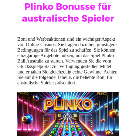
Plinko Bonusse für
australische Spieler
Boni und Werbeaktionen sind ein wichtiger Aspekt
von Online-Casinos. Sie tragen dazu bei, günstigere
Bedingungen für das Spiel zu schaffen. Sie können
einzigartige Angebote nutzen, um das Spiel Plinko
Ball Australia zu starten. Verwenden Sie die vom
Glücksspielportal zur Verfügung gestellten Mittel
und erhalten Sie gleichzeitig echte Gewinne. Achten
Sie auf die folgende Tabelle, die beliebte Boni für
australische Spieler präsentiert.