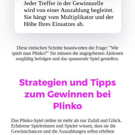
Jeder Treffer in der Gewinnzelle
wird von einer Auszahlung begleitet.
Sie hängt vom Multiplikator und der
Höhe Ihres Einsatzes ab.
Diese einfachen Schritte beantworten die Frage: "Wie
spielt man Plinko?" Sie müssen die angegebenen Aktionen
sorgfältig befolgen und das spannende Spiel genießen.
Strategien und Tipps
zum Gewinnen bei
Plinko
Das Plinko-Spiel online ist mehr als nur Zufall und Glück.
Erfahrene Spielerinnen und Spieler wissen, dass sie die
Gewinnchancen und die Auszahlungen selbst erhöhen