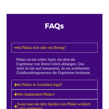
FAQs
Ist Plinko echt oder ein Betrug?
Plinko ist ein echtes Spiel, bei dem die
Ergebnisse von Ihrem Glück abhängen. Das
Spiel ist fair und transparent, da ein zertifizierter
Zufallszahlengenerator die Ergebnisse bestimmt.
Ist Plinko in Australien legal?
Wie funktioniert Plinko?
Kann man mit dem Spielen von Plinko wirklich
Geld verdienen?