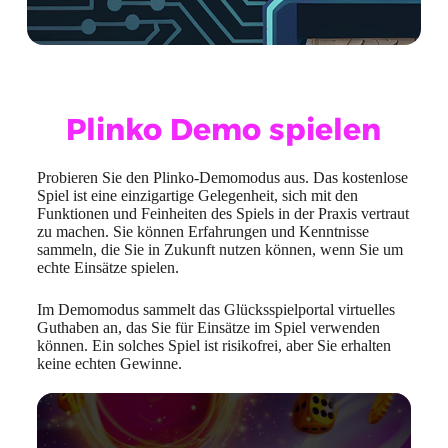
Plinko Demo spielen
Probieren Sie den Plinko-Demomodus aus. Das kostenlose
Spiel ist eine einzigartige Gelegenheit, sich mit den
Funktionen und Feinheiten des Spiels in der Praxis vertraut
zu machen. Sie können Erfahrungen und Kenntnisse
sammeln, die Sie in Zukunft nutzen können, wenn Sie um
echte Einsätze spielen.
Im Demomodus sammelt das Glücksspielportal virtuelles
Guthaben an, das Sie für Einsätze im Spiel verwenden
können. Ein solches Spiel ist risikofrei, aber Sie erhalten
keine echten Gewinne.