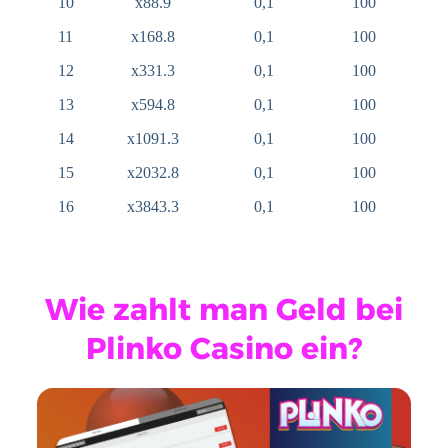
10
x88.9
0,1
100
11
x168.8
0,1
100
12
x331.3
0,1
100
13
x594.8
0,1
100
14
x1091.3
0,1
100
15
x2032.8
0,1
100
16
x3843.3
0,1
100
Wie zahlt man Geld bei
Plinko Casino ein?