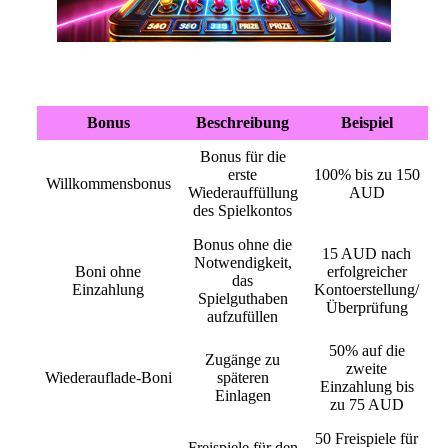
Bonus
Beschreibung
Beispiel
Bonus für die
erste
100% bis zu 150
Willkommensbonus
Wiederauffüllung
AUD
des Spielkontos
Bonus ohne die
15 AUD nach
Notwendigkeit,
Boni ohne
erfolgreicher
das
Einzahlung
Kontoerstellung/
Spielguthaben
Überprüfung
aufzufüllen
50% auf die
Zugänge zu
zweite
Wiederauflade-Boni
späteren
Einzahlung bis
Einlagen
zu 75 AUD
50 Freispiele für
Freispiele für den