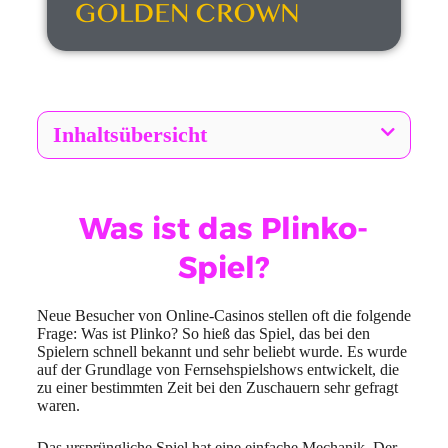
Inhaltsübersicht
Was ist das Plinko-
Spiel?
Neue Besucher von Online-Casinos stellen oft die folgende
Frage: Was ist Plinko? So hieß das Spiel, das bei den
Spielern schnell bekannt und sehr beliebt wurde. Es wurde
auf der Grundlage von Fernsehspielshows entwickelt, die
zu einer bestimmten Zeit bei den Zuschauern sehr gefragt
waren.
Das ursprüngliche Spiel hat eine einfache Mechanik. Der