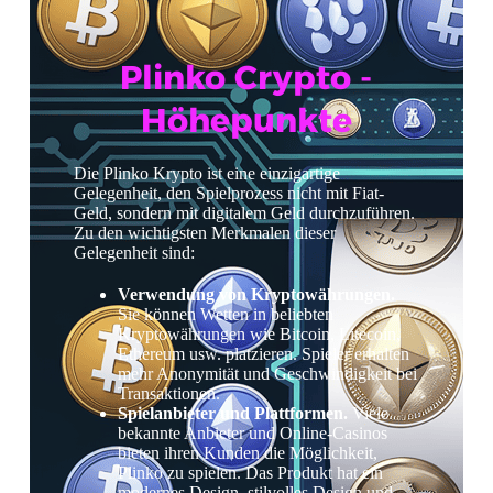
Plinko Crypto -
Höhepunkte
Die Plinko Krypto ist eine einzigartige
Gelegenheit, den Spielprozess nicht mit Fiat-
Geld, sondern mit digitalem Geld durchzuführen.
Zu den wichtigsten Merkmalen dieser
Gelegenheit sind:
Verwendung von Kryptowährungen.
Sie können Wetten in beliebten
Kryptowährungen wie Bitcoin, Litecoin,
Ethereum usw. platzieren. Spieler erhalten
mehr Anonymität und Geschwindigkeit bei
Transaktionen.
Spielanbieter und Plattformen.
Viele
bekannte Anbieter und Online-Casinos
bieten ihren Kunden die Möglichkeit,
Plinko zu spielen. Das Produkt hat ein
modernes Design, stilvolles Design und