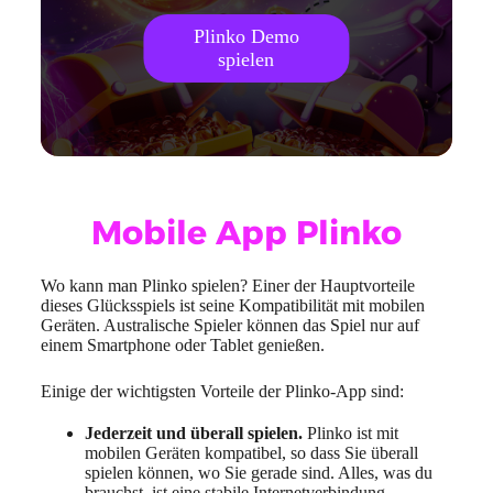
Plinko Demo
spielen
Mobile App Plinko
Wo kann man Plinko spielen? Einer der Hauptvorteile
dieses Glücksspiels ist seine Kompatibilität mit mobilen
Geräten. Australische Spieler können das Spiel nur auf
einem Smartphone oder Tablet genießen.
Einige der wichtigsten Vorteile der Plinko-App sind:
Jederzeit und überall spielen.
Plinko ist mit
mobilen Geräten kompatibel, so dass Sie überall
spielen können, wo Sie gerade sind. Alles, was du
brauchst, ist eine stabile Internetverbindung.