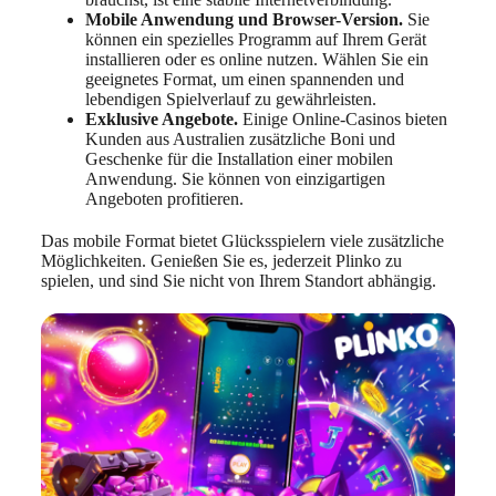
Mobile Anwendung und Browser-Version.
Sie
können ein spezielles Programm auf Ihrem Gerät
installieren oder es online nutzen. Wählen Sie ein
geeignetes Format, um einen spannenden und
lebendigen Spielverlauf zu gewährleisten.
Exklusive Angebote.
Einige Online-Casinos bieten
Kunden aus Australien zusätzliche Boni und
Geschenke für die Installation einer mobilen
Anwendung. Sie können von einzigartigen
Angeboten profitieren.
Das mobile Format bietet Glücksspielern viele zusätzliche
Möglichkeiten. Genießen Sie es, jederzeit Plinko zu
spielen, und sind Sie nicht von Ihrem Standort abhängig.