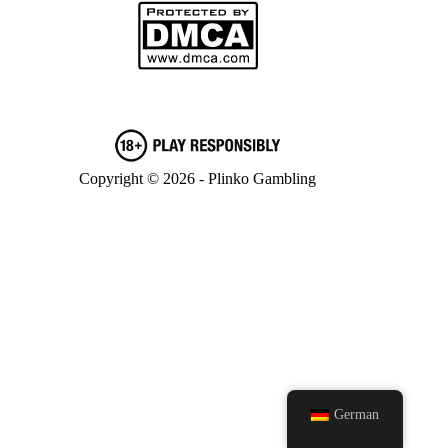
Copyright © 2026 - Plinko Gambling
German